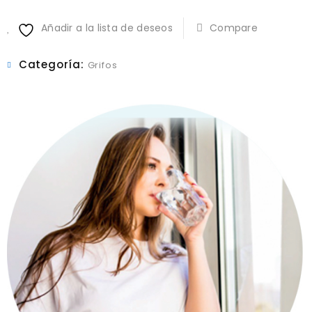
Negro
Añadir a la lista de deseos
Compare
de
3
Vías
Categoría:
Grifos
con
Comando
–
SW
7610BL
cantidad