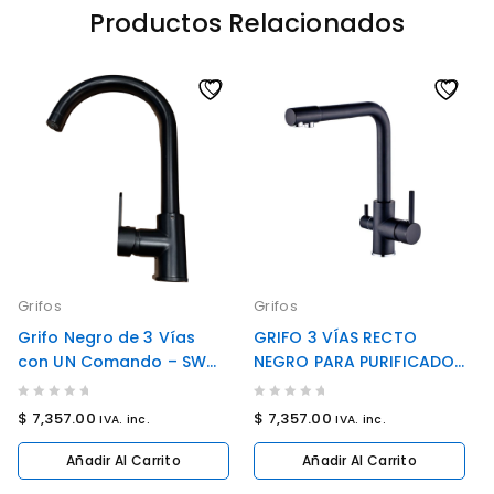
Productos Relacionados
Grifos
Grifos
Grifo Negro de 3 Vías
GRIFO 3 VÍAS RECTO
con UN Comando – SW
NEGRO PARA PURIFICADOR
7629 BL
BAJO MESA (COD: SW-
7604BL)
0
0
$
7,357.00
$
7,357.00
IVA. inc.
IVA. inc.
out
out
of
of
Añadir Al Carrito
Añadir Al Carrito
5
5