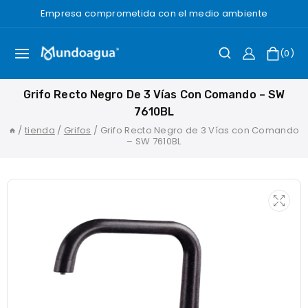
Saltar
Empresa comprometida con el medio ambiente
al
Contenido
0
Grifo Recto Negro De 3 Vías Con Comando – SW
7610BL
/
tienda
/
Grifos
/
Grifo Recto Negro de 3 Vías con Comando
– SW 7610BL