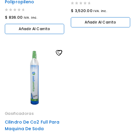
Polipropileno
0
$
3,520.00
IVA. inc.
out
0
$
836.00
IVA. inc.
of
out
Añadir Al Carrito
5
of
Añadir Al Carrito
5
Gasificadoras
Cilindro De Co2 Full Para
Maquina De Soda