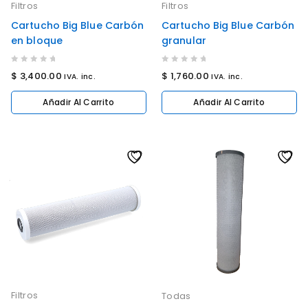
Filtros
Filtros
Cartucho Big Blue Carbón
Cartucho Big Blue Carbón
en bloque
granular
0
0
$
3,400.00
$
1,760.00
IVA. inc.
IVA. inc.
out
out
of
of
Añadir Al Carrito
Añadir Al Carrito
5
5
Filtros
Todas