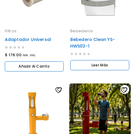
Filtros
Bebederos
Adaptador Universal
Bebedero Clean YS-
HWS03-1
0
$
176.00
IVA. inc.
out
0
Leer Más
of
out
Añadir Al Carrito
5
of
5