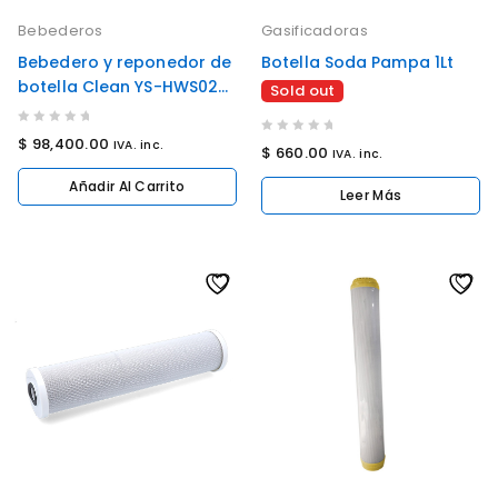
Bebederos
Gasificadoras
Bebedero y reponedor de
Botella Soda Pampa 1Lt
botella Clean YS-HWS02-
Sold out
3
0
$
98,400.00
0
IVA. inc.
$
660.00
IVA. inc.
out
out
of
Añadir Al Carrito
of
Leer Más
5
5