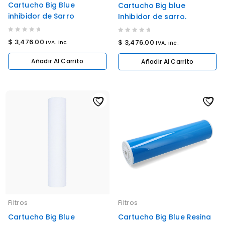
Cartucho Big Blue
Cartucho Big blue
inhibidor de Sarro
Inhibidor de sarro.
0
0
$
3,476.00
$
3,476.00
IVA. inc.
IVA. inc.
out
out
of
of
Añadir Al Carrito
Añadir Al Carrito
5
5
Filtros
Filtros
Cartucho Big Blue
Cartucho Big Blue Resina