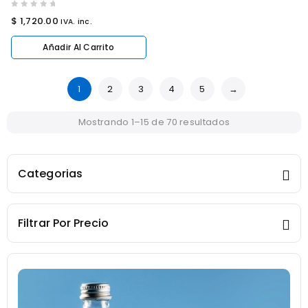
0
$
1,720.00
IVA. inc.
out
of
Añadir Al Carrito
5
1
2
3
4
5
→
Mostrando 1–15 de 70 resultados
Categorias
Filtrar Por Precio