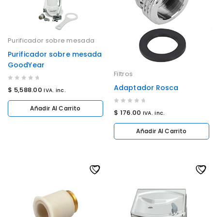
Purificador sobre mesada
Purificador sobre mesada
GoodYear
Filtros
0
Adaptador Rosca
$
5,588.00
IVA. inc.
out
of
Añadir Al Carrito
0
$
176.00
IVA. inc.
5
out
of
Añadir Al Carrito
5