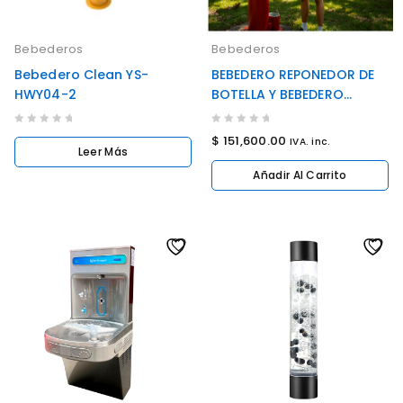
Bebederos
Bebederos
Bebedero Clean YS-
BEBEDERO REPONEDOR DE
HWY04-2
BOTELLA Y BEBEDERO
MASCOTAS
0
0
$
151,600.00
IVA. inc.
Leer Más
out
out
of
of
Añadir Al Carrito
5
5