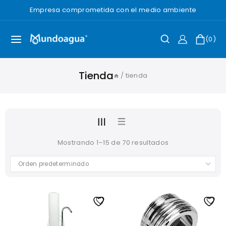
Saltar
Empresa comprometida con el medio ambiente
al
Contenido
0
Tienda
/
tienda
Mostrando 1–15 de 70 resultados