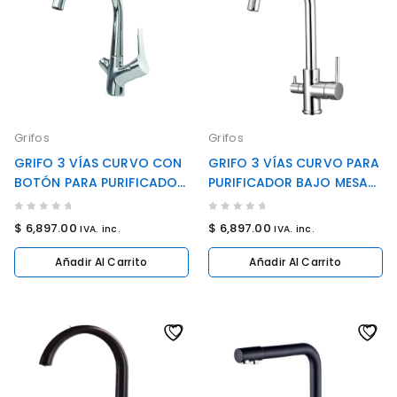
Grifos
Grifos
GRIFO 3 VÍAS CURVO CON
GRIFO 3 VÍAS CURVO PARA
BOTÓN PARA PURIFICADOR
PURIFICADOR BAJO MESA
BAJO MESA (COD: SW-
(COD: SW-7605)
7622 chromo)
0
0
$
6,897.00
$
6,897.00
IVA. inc.
IVA. inc.
out
out
of
of
Añadir Al Carrito
Añadir Al Carrito
5
5