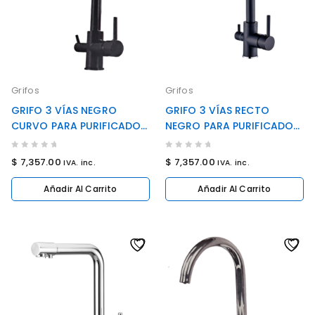
Grifos
Grifos
GRIFO 3 VÍAS NEGRO
GRIFO 3 VÍAS RECTO
CURVO PARA PURIFICADOR
NEGRO PARA PURIFICADOR
BAJO MESA (COD: SW-
BAJO MESA (COD: SW-
7605BL)
7604BL)
0
0
$
7,357.00
$
7,357.00
IVA. inc.
IVA. inc.
out
out
of
of
Añadir Al Carrito
Añadir Al Carrito
5
5