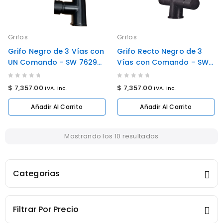
Grifos
Grifos
Grifo Negro de 3 Vías con
Grifo Recto Negro de 3
UN Comando – SW 7629
Vías con Comando – SW
BL
7610BL
0
0
$
7,357.00
$
7,357.00
IVA. inc.
IVA. inc.
out
out
of
of
Añadir Al Carrito
Añadir Al Carrito
5
5
Mostrando los 10 resultados
Categorias
Filtrar Por Precio