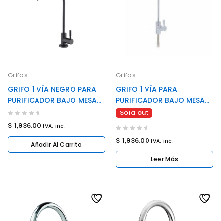
Grifos
Grifos
GRIFO 1 VÍA NEGRO PARA
GRIFO 1 VÍA PARA
PURIFICADOR BAJO MESA
PURIFICADOR BAJO MESA
(COD: SW-7601B)
(COD: SW-7601A)
Sold out
0
$
1,936.00
IVA. inc.
out
0
$
1,936.00
IVA. inc.
of
Añadir Al Carrito
out
5
of
Leer Más
5