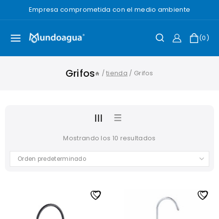
Saltar
Empresa comprometida con el medio ambiente
al
Contenido
0
Grifos
/
tienda
/
Grifos
Mostrando los 10 resultados