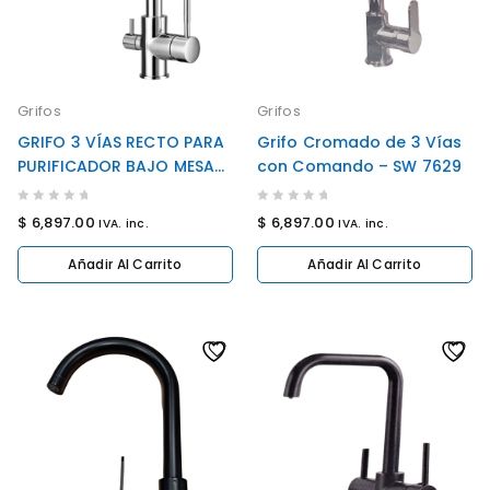
Grifos
Grifos
GRIFO 3 VÍAS RECTO PARA
Grifo Cromado de 3 Vías
PURIFICADOR BAJO MESA
con Comando – SW 7629
(COD: SW-7604)
0
0
$
6,897.00
$
6,897.00
IVA. inc.
IVA. inc.
out
out
of
of
Añadir Al Carrito
Añadir Al Carrito
5
5