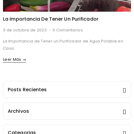
La Importancia De Tener Un Purificador
3 de octubre de 2023
0 Comentarios
La Importancia de Tener un Purificador de Agua Potable en
Casa
La
Leer Más
Importancia
De
Tener
Un
Posts Recientes
Purificador
Archivos
Categorias