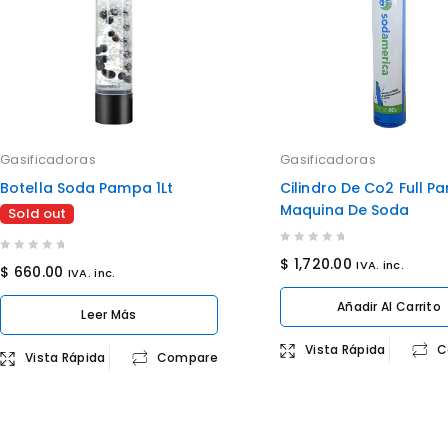
Gasificadoras
Gasificadoras
Botella Soda Pampa 1Lt
Cilindro De Co2 Full Pa
Maquina De Soda
Sold out
0
0
$
1,720.00
IVA. inc.
$
660.00
IVA. inc.
out
out
of
of
Añadir Al Carrito
Leer Más
5
5
Vista Rápida
C
Vista Rápida
Compare