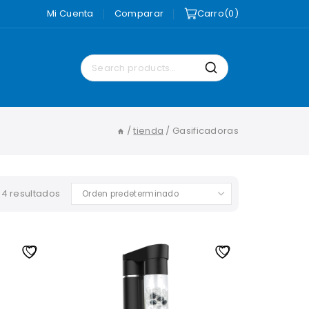
Mi Cuenta
Comparar
Carro
0
Search
Search
for:
/
tienda
/
Gasificadoras
 4 resultados