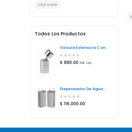
vital water
Todos Los Productos
Valvula Extensora Con
Pico Giratorio
0
$
880.00
IVA. inc.
out
of
5
Dispensador De Agua
Caliente Y Fría De
Acero Inoxidable YS-2WB-
0
$
116,000.00
out
of
5