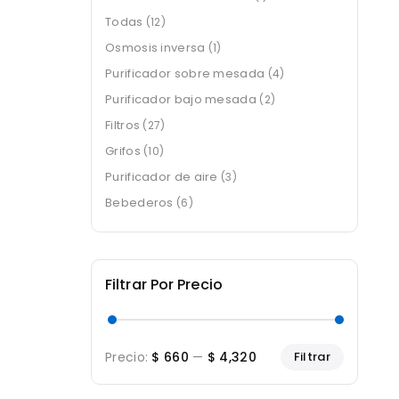
producto
Todas
12
12
productos
Osmosis inversa
1
1
producto
Purificador sobre mesada
4
4
productos
Purificador bajo mesada
2
2
productos
Filtros
27
27
productos
Grifos
10
10
productos
Purificador de aire
3
3
productos
Bebederos
6
6
productos
Filtrar Por Precio
Precio
Precio
Precio:
$ 660
—
$ 4,320
Filtrar
mínimo
máximo