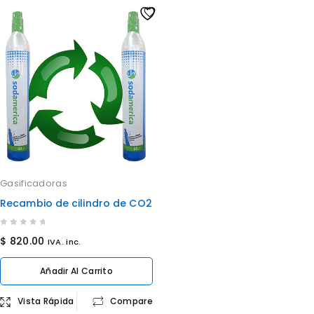
Gasificadoras
Recambio de cilindro de CO2
0
$
820.00
IVA. inc.
out
of
Añadir Al Carrito
5
Vista Rápida
Compare