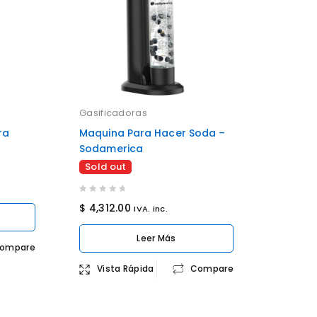
Gasificadoras
ra
Maquina Para Hacer Soda –
Sodamerica
Sold out
0
$
4,312.00
IVA. inc.
out
of
Leer Más
5
ompare
Vista Rápida
Compare