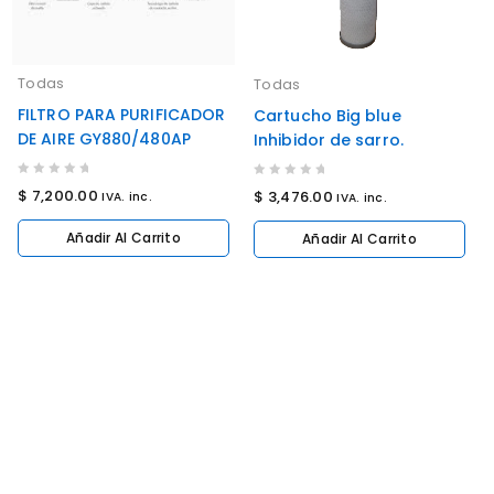
Todas
Todas
FILTRO PARA PURIFICADOR
Cartucho Big blue
DE AIRE GY880/480AP
Inhibidor de sarro.
0
0
$
7,200.00
$
3,476.00
IVA. inc.
IVA. inc.
out
out
of
of
Añadir Al Carrito
Añadir Al Carrito
5
5