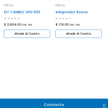
Filtros
Filtros
KIT CAMBIO GPD 800
Adaptador Rosca
0
0
$
2,904.00
$
176.00
IVA. inc.
IVA. inc.
out
out
of
of
Añadir Al Carrito
Añadir Al Carrito
5
5
Contacto