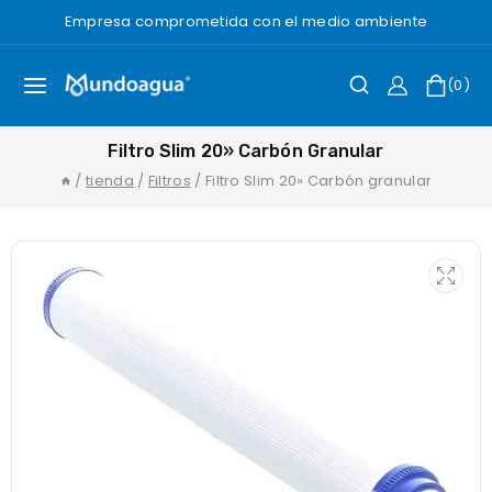
Saltar
Empresa comprometida con el medio ambiente
al
Contenido
0
Filtro Slim 20» Carbón Granular
/
tienda
/
Filtros
/
Filtro Slim 20» Carbón granular