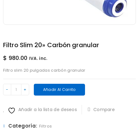
Filtro Slim 20» Carbón granular
$
980.00
IVA. inc.
Filtro slim 20 pulgadas carbón granular
Filtro
Añadir Al Carrito
Slim
20''
Añadir a la lista de deseos
Compare
Carbón
granular
cantidad
Categoría:
Filtros