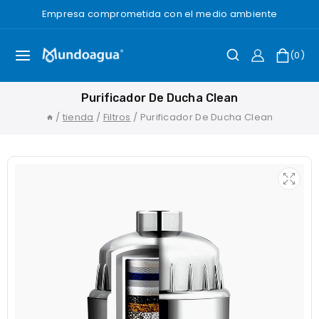
Saltar
Empresa comprometida con el medio ambiente
al
Contenido
0
Purificador De Ducha Clean
/
tienda
/
Filtros
/
Purificador De Ducha Clean