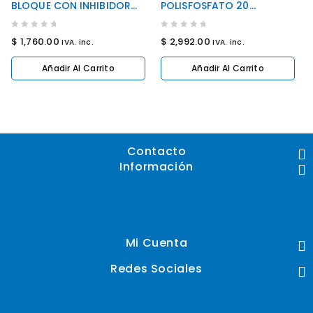
BLOQUE CON INHIBIDOR
POLISFOSFATO 20
DE SARRO PARA
PULGADAS SLIM
PURIFICADORES
0
0
$
1,760.00
$
2,992.00
IVA. inc.
IVA. inc.
DOMESTICOS
out
out
of
of
Añadir Al Carrito
Añadir Al Carrito
5
5
Contacto
Información
Mi Cuenta
Redes Sociales