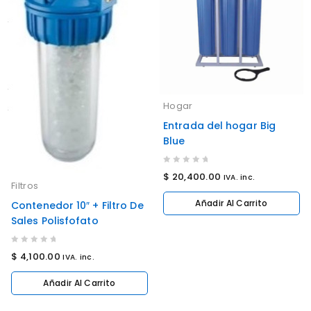
Hogar
Entrada del hogar Big
Blue
0
$
20,400.00
IVA. inc.
Filtros
out
of
Añadir Al Carrito
Contenedor 10″ + Filtro De
5
Sales Polisfofato
0
$
4,100.00
IVA. inc.
out
of
Añadir Al Carrito
5