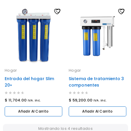
Hogar
Hogar
Entrada del hogar Slim
Sistema de tratamiento 3
20»
componentes
0
0
$
11,704.00
$
59,200.00
IVA. inc.
IVA. inc.
out
out
of
of
Añadir Al Carrito
Añadir Al Carrito
5
5
Mostrando los 4 resultados