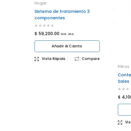
Hogar
Sistema de tratamiento 3
componentes
0
$
59,200.00
IVA. inc.
out
of
Añadir Al Carrito
5
Vista Rápida
Compare
Filtros
Conten
Sales 
0
$
4,10
out
of
5
Vi