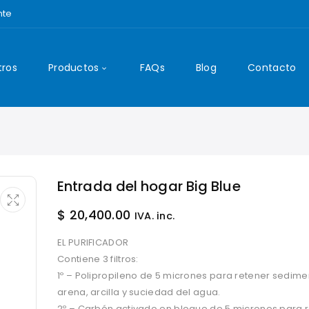
nte
tros
Productos
FAQs
Blog
Contacto
Entrada del hogar Big Blue
$
20,400.00
IVA. inc.
EL PURIFICADOR
Contiene 3 filtros:
1º – Polipropileno de 5 micrones para retener sedim
arena, arcilla y suciedad del agua.
2º – Carbón activado en bloque de 5 micrones para 