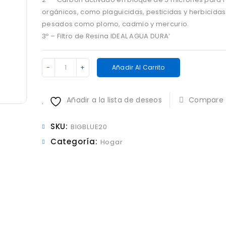
orgánicos, como plaguicidas, pesticidas y herbicida
pesados como plomo, cadmio y mercurio.
3º – Filtro de Resina IDEAL AGUA DURA’
Entrada
Añadir Al Carrito
del
hogar
Añadir a la lista de deseos
Compare
Big
Blue
cantidad
SKU:
BIGBLUE20
Categoría:
Hogar