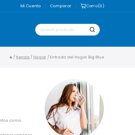
Mi Cuenta
Comparar
Carro
0
Search
Search
for:
/
tienda
/
Hogar
/
Entrada del hogar Big Blue
entos como
retener venenos