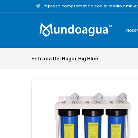
Saltar
Empresa comprometida con el medio ambie
al
Contenido
Noso
Entrada Del Hogar Big Blue