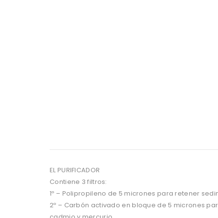
EL PURIFICADOR
Contiene 3 filtros:
1º – Polipropileno de 5 micrones para retener sed
2º – Carbón activado en bloque de 5 micrones pa
cadmio y mercurio.