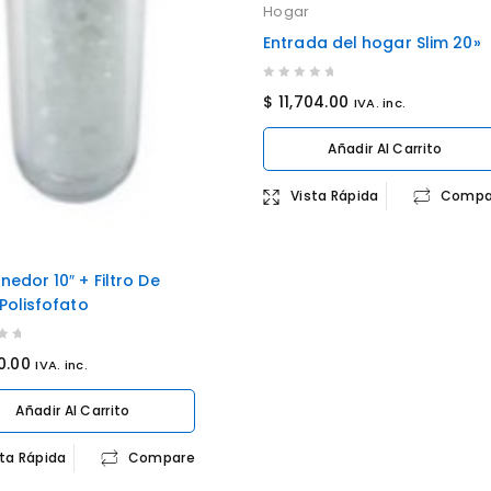
Hogar
Entrada del hogar Slim 20»
0
$
11,704.00
IVA. inc.
out
of
Añadir Al Carrito
5
Vista Rápida
Compa
edor 10″ + Filtro De
Polisfofato
0.00
IVA. inc.
Añadir Al Carrito
sta Rápida
Compare