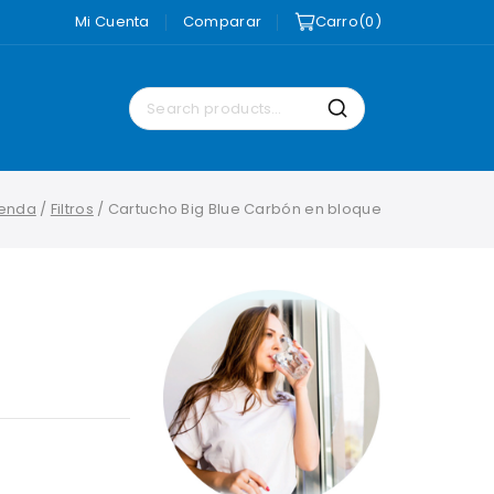
Mi Cuenta
Comparar
Carro
0
Search
Search
for:
ienda
/
Filtros
/
Cartucho Big Blue Carbón en bloque
e