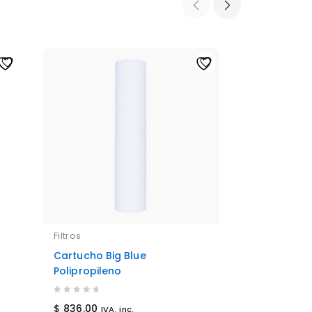
Filtros
Filtros
Cartucho Big Blue
Adaptador 
Polipropileno
0
$
176.00
IVA.
out
0
$
836.00
IVA. inc.