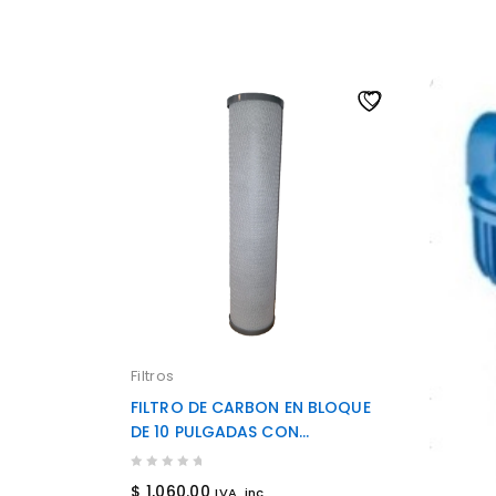
Filtros
FILTRO DE CARBON EN BLOQUE
DE 10 PULGADAS CON
INHIBIDOR DE SARRO
0
$
1,060.00
IVA. inc.