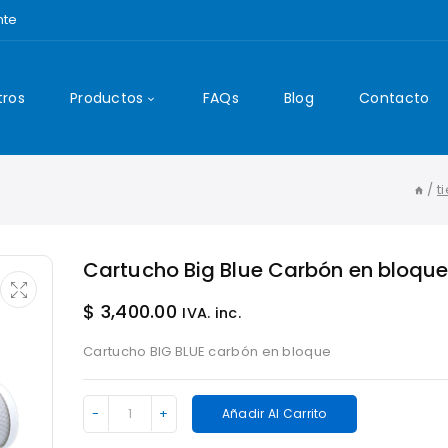
nte
tros
Productos
FAQs
Blog
Contacto
/
t
Cartucho Big Blue Carbón en bloqu
$
3,400.00
IVA. inc.
Cartucho BIG BLUE carbón en bloque
Cartucho
Añadir Al Carrito
Big