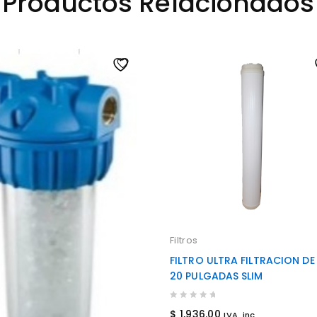
Productos Relacionados
Filtros
FILTRO ULTRA FILTRACION DE
20 PULGADAS SLIM
0
$
1,936.00
IVA. inc.