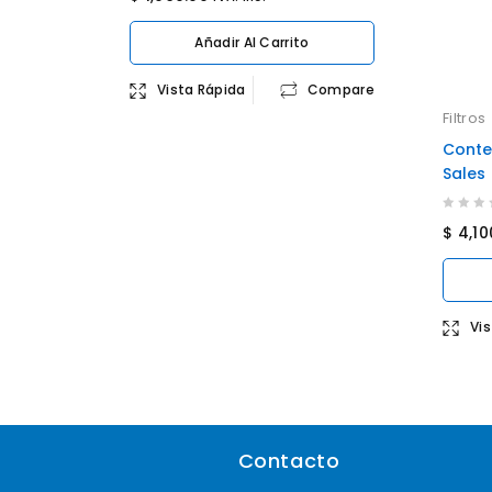
out
of
Añadir Al Carrito
5
Vista Rápida
Compare
Filtros
Conten
Sales 
0
$
4,10
out
of
5
Vi
Contacto