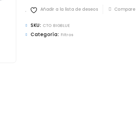
Blue
Añadir a la lista de deseos
Compare
Carbón
en
bloque
SKU:
CTO BIGBLUE
cantidad
Categoría:
Filtros