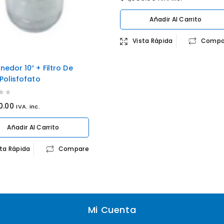
out
of
Añadir Al Carrito
5
Vista Rápida
Compa
edor 10″ + Filtro De
Polisfofato
0.00
IVA. inc.
Añadir Al Carrito
sta Rápida
Compare
Mi Cuenta